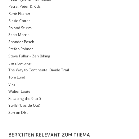
Petra, Peter & Kids
Renè Fischer
Rickie Cotter
Roland Sturm
Scott Morris
Shandor Posch
Stefan Rohner
Steve Fuller – Zen Biking
the slow:biker
The Way to Continental Divide Trail
Toni Lund
Vika
Walter Lauter
Xscaping the 9 to 5
YuriB (Upside Out)
Zen on Dirt
BERICHTEN RELEVANT ZUM THEMA