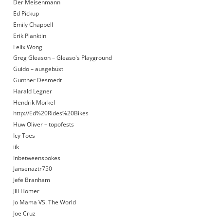
Der Meisenmann
Ed Pickup
Emily Chappell
Erik Planktin
Felix Wong
Greg Gleason – Gleaso's Playground
Guido – ausgebüxt
Gunther Desmedt
Harald Legner
Hendrik Morkel
http://Ed%20Rides%20Bikes
Huw Oliver – topofests
Icy Toes
iik
Inbetweenspokes
Jansenaztr750
Jefe Branham
Jill Homer
Jo Mama VS. The World
Joe Cruz