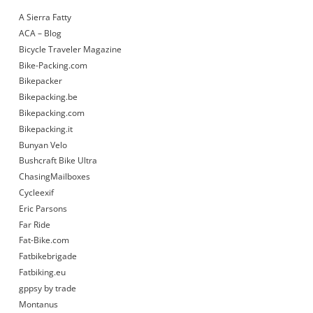
A Sierra Fatty
ACA – Blog
Bicycle Traveler Magazine
Bike-Packing.com
Bikepacker
Bikepacking.be
Bikepacking.com
Bikepacking.it
Bunyan Velo
Bushcraft Bike Ultra
ChasingMailboxes
Cycleexif
Eric Parsons
Far Ride
Fat-Bike.com
Fatbikebrigade
Fatbiking.eu
gppsy by trade
Montanus