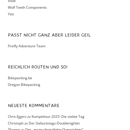
Voile
Wolf Teeth Components
Yeti
PASST NICHT GANZ ABER LEIDER GEIL
Firefly Adventure Team
REICHLICH ROUTEN UND SO!
Bikepacking.be
Oregon Bikepacking
NEUESTE KOMMENTARE
Chris Eggers
zu
Kumpeltour 2025: Die siebte Tag
Christoph
zu
Der Geburtstags-Doublenighter
Thomas
zu
Der „erste-ohne-Helm-Overnighter“