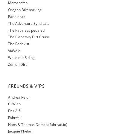
Motoscotch
Oregon Bikepacking
Pannier.cc
The Adventure Syndicate
The Path less pedaled
The Planetary Dirt Cruise
The Radavist
ViaVelo
While out Riding
Zen on Dirt
FREUNDS & VIPS
Andrea Reidl
C. Wien
Der Alf
Fahrstil
Hans & Thomas Dorsch (fahrrad.io)
Jacquie Phelan