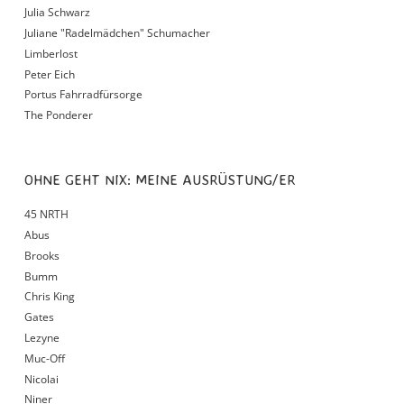
Julia Schwarz
Juliane "Radelmädchen" Schumacher
Limberlost
Peter Eich
Portus Fahrradfürsorge
The Ponderer
OHNE GEHT NIX: MEINE AUSRÜSTUNG/ER
45 NRTH
Abus
Brooks
Bumm
Chris King
Gates
Lezyne
Muc-Off
Nicolai
Niner