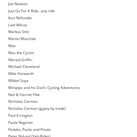
Joe Newton
Just Go For A Ride…any ride
Kurt Refsnider
Lael Wilcox
Markus Stitz
Martin Moschek
Max
Max the Cyclist
Meraid Griffin
Michael Cleveland
Mike Horwarth
MIkkel Soya
Minipips and his Dad's Cycling Adventures
Neil & Harriet Pike
Nicholas Carman
Nicholas Carman (gypsy by trade)
Paul Errington
Paula Regener
Pedaks, Packs and Pinots
Peter Nylund (Yeti-Rides)