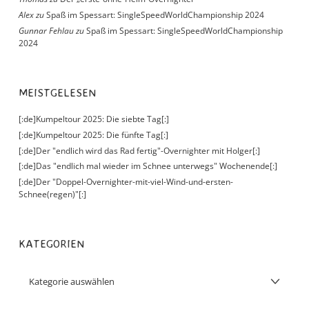
Alex
zu
Spaß im Spessart: SingleSpeedWorldChampionship 2024
Gunnar Fehlau
zu
Spaß im Spessart: SingleSpeedWorldChampionship
2024
MEISTGELESEN
[:de]Kumpeltour 2025: Die siebte Tag[:]
[:de]Kumpeltour 2025: Die fünfte Tag[:]
[:de]Der "endlich wird das Rad fertig"-Overnighter mit Holger[:]
[:de]Das "endlich mal wieder im Schnee unterwegs" Wochenende[:]
[:de]Der "Doppel-Overnighter-mit-viel-Wind-und-ersten-
Schnee(regen)"[:]
KATEGORIEN