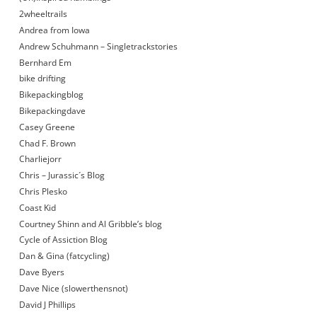
2wheeltrails
Andrea from Iowa
Andrew Schuhmann – Singletrackstories
Bernhard Em
bike drifting
Bikepackingblog
Bikepackingdave
Casey Greene
Chad F. Brown
Charliejorr
Chris – Jurassic´s Blog
Chris Plesko
Coast Kid
Courtney Shinn and Al Gribble’s blog
Cycle of Assiction Blog
Dan & Gina (fatcycling)
Dave Byers
Dave Nice (slowerthensnot)
David J Phillips