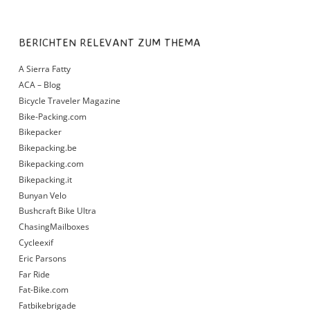
BERICHTEN RELEVANT ZUM THEMA
A Sierra Fatty
ACA – Blog
Bicycle Traveler Magazine
Bike-Packing.com
Bikepacker
Bikepacking.be
Bikepacking.com
Bikepacking.it
Bunyan Velo
Bushcraft Bike Ultra
ChasingMailboxes
Cycleexif
Eric Parsons
Far Ride
Fat-Bike.com
Fatbikebrigade