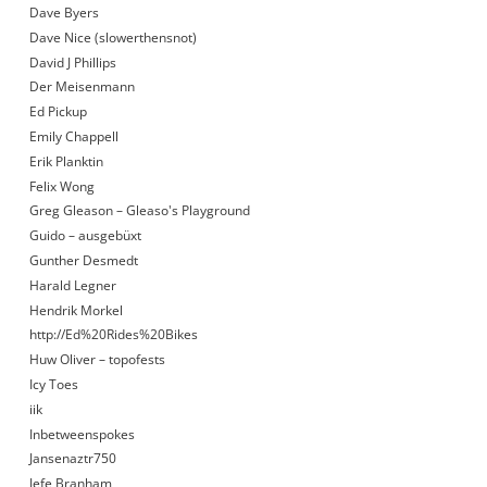
Dave Byers
Dave Nice (slowerthensnot)
David J Phillips
Der Meisenmann
Ed Pickup
Emily Chappell
Erik Planktin
Felix Wong
Greg Gleason – Gleaso's Playground
Guido – ausgebüxt
Gunther Desmedt
Harald Legner
Hendrik Morkel
http://Ed%20Rides%20Bikes
Huw Oliver – topofests
Icy Toes
iik
Inbetweenspokes
Jansenaztr750
Jefe Branham