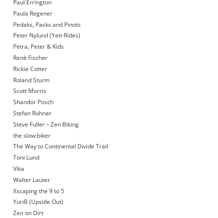
Paul Errington
Paula Regener
Pedaks, Packs and Pinots
Peter Nylund (Yeti-Rides)
Petra, Peter & Kids
Renè Fischer
Rickie Cotter
Roland Sturm
Scott Morris
Shandor Posch
Stefan Rohner
Steve Fuller – Zen Biking
the slow:biker
The Way to Continental Divide Trail
Toni Lund
Vika
Walter Lauter
Xscaping the 9 to 5
YuriB (Upside Out)
Zen on Dirt