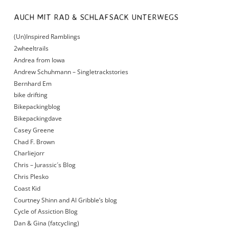
AUCH MIT RAD & SCHLAFSACK UNTERWEGS
(Un)Inspired Ramblings
2wheeltrails
Andrea from Iowa
Andrew Schuhmann – Singletrackstories
Bernhard Em
bike drifting
Bikepackingblog
Bikepackingdave
Casey Greene
Chad F. Brown
Charliejorr
Chris – Jurassic´s Blog
Chris Plesko
Coast Kid
Courtney Shinn and Al Gribble’s blog
Cycle of Assiction Blog
Dan & Gina (fatcycling)