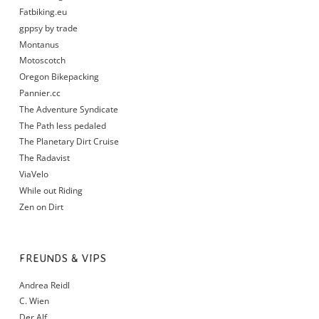
Fatbiking.eu
gppsy by trade
Montanus
Motoscotch
Oregon Bikepacking
Pannier.cc
The Adventure Syndicate
The Path less pedaled
The Planetary Dirt Cruise
The Radavist
ViaVelo
While out Riding
Zen on Dirt
FREUNDS & VIPS
Andrea Reidl
C. Wien
Der Alf