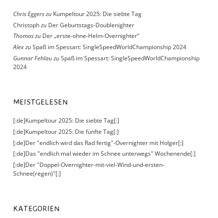
Chris Eggers
zu
Kumpeltour 2025: Die siebte Tag
Christoph
zu
Der Geburtstags-Doublenighter
Thomas
zu
Der „erste-ohne-Helm-Overnighter“
Alex
zu
Spaß im Spessart: SingleSpeedWorldChampionship 2024
Gunnar Fehlau
zu
Spaß im Spessart: SingleSpeedWorldChampionship
2024
MEISTGELESEN
[:de]Kumpeltour 2025: Die siebte Tag[:]
[:de]Kumpeltour 2025: Die fünfte Tag[:]
[:de]Der "endlich wird das Rad fertig"-Overnighter mit Holger[:]
[:de]Das "endlich mal wieder im Schnee unterwegs" Wochenende[:]
[:de]Der "Doppel-Overnighter-mit-viel-Wind-und-ersten-
Schnee(regen)"[:]
KATEGORIEN