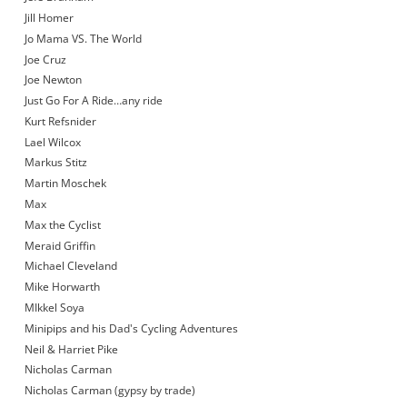
Jill Homer
Jo Mama VS. The World
Joe Cruz
Joe Newton
Just Go For A Ride…any ride
Kurt Refsnider
Lael Wilcox
Markus Stitz
Martin Moschek
Max
Max the Cyclist
Meraid Griffin
Michael Cleveland
Mike Horwarth
MIkkel Soya
Minipips and his Dad's Cycling Adventures
Neil & Harriet Pike
Nicholas Carman
Nicholas Carman (gypsy by trade)