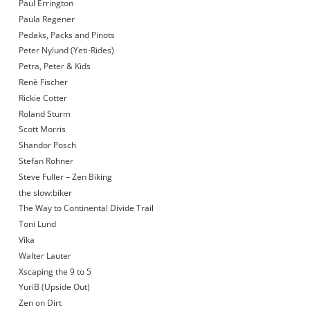
Paul Errington
Paula Regener
Pedaks, Packs and Pinots
Peter Nylund (Yeti-Rides)
Petra, Peter & Kids
Renè Fischer
Rickie Cotter
Roland Sturm
Scott Morris
Shandor Posch
Stefan Rohner
Steve Fuller – Zen Biking
the slow:biker
The Way to Continental Divide Trail
Toni Lund
Vika
Walter Lauter
Xscaping the 9 to 5
YuriB (Upside Out)
Zen on Dirt