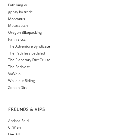
Fatbiking.eu
gppsy by trade
Montanus
Motoscotch
Oregon Bikepacking
Pannier.cc
The Adventure Syndicate
The Path less pedaled
The Planetary Dirt Cruise
The Radavist
ViaVelo
While out Riding
Zen on Dirt
FREUNDS & VIPS
Andrea Reidl
C. Wien
Der Alf