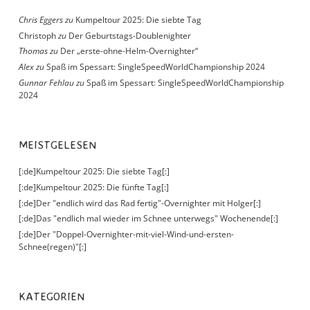
Chris Eggers
zu
Kumpeltour 2025: Die siebte Tag
Christoph
zu
Der Geburtstags-Doublenighter
Thomas
zu
Der „erste-ohne-Helm-Overnighter“
Alex
zu
Spaß im Spessart: SingleSpeedWorldChampionship 2024
Gunnar Fehlau
zu
Spaß im Spessart: SingleSpeedWorldChampionship
2024
MEISTGELESEN
[:de]Kumpeltour 2025: Die siebte Tag[:]
[:de]Kumpeltour 2025: Die fünfte Tag[:]
[:de]Der "endlich wird das Rad fertig"-Overnighter mit Holger[:]
[:de]Das "endlich mal wieder im Schnee unterwegs" Wochenende[:]
[:de]Der "Doppel-Overnighter-mit-viel-Wind-und-ersten-
Schnee(regen)"[:]
KATEGORIEN