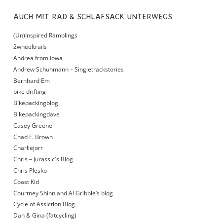
AUCH MIT RAD & SCHLAFSACK UNTERWEGS
(Un)Inspired Ramblings
2wheeltrails
Andrea from Iowa
Andrew Schuhmann – Singletrackstories
Bernhard Em
bike drifting
Bikepackingblog
Bikepackingdave
Casey Greene
Chad F. Brown
Charliejorr
Chris – Jurassic´s Blog
Chris Plesko
Coast Kid
Courtney Shinn and Al Gribble’s blog
Cycle of Assiction Blog
Dan & Gina (fatcycling)