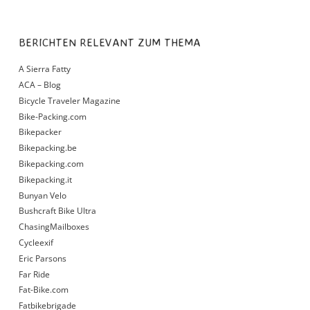
BERICHTEN RELEVANT ZUM THEMA
A Sierra Fatty
ACA – Blog
Bicycle Traveler Magazine
Bike-Packing.com
Bikepacker
Bikepacking.be
Bikepacking.com
Bikepacking.it
Bunyan Velo
Bushcraft Bike Ultra
ChasingMailboxes
Cycleexif
Eric Parsons
Far Ride
Fat-Bike.com
Fatbikebrigade