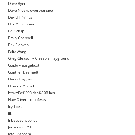
Dave Byers
Dave Nice (slowerthensnot)
David J Phillips
Der Meisenmann
Ed Pickup
Emily Chappell
Erik Planktin
Felix Wong
Greg Gleason – Gleaso's Playground
Guido – ausgebüxt
Gunther Desmedt
Harald Legner
Hendrik Morkel
http://Ed%20Rides%20Bikes
Huw Oliver – topofests
Icy Toes
iik
Inbetweenspokes
Jansenaztr750
Jefe Branham