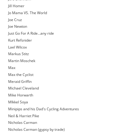
Jill Homer
Jo Mama VS. The World
Joe Cruz
Joe Newton
Just Go For A Ride…any ride
Kurt Refsnider
Lael Wilcox
Markus Stitz
Martin Moschek
Max
Max the Cyclist
Meraid Griffin
Michael Cleveland
Mike Horwarth
MIkkel Soya
Minipips and his Dad's Cycling Adventures
Neil & Harriet Pike
Nicholas Carman
Nicholas Carman (gypsy by trade)