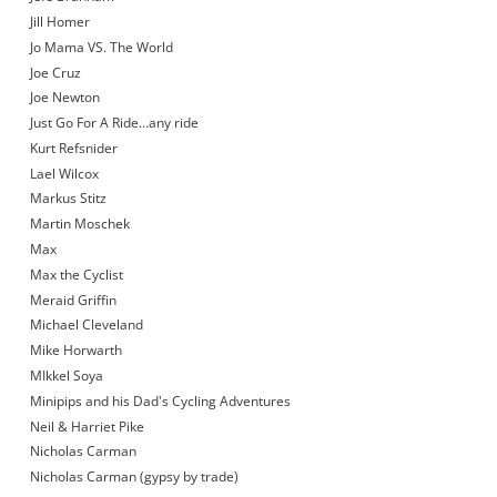
Jill Homer
Jo Mama VS. The World
Joe Cruz
Joe Newton
Just Go For A Ride…any ride
Kurt Refsnider
Lael Wilcox
Markus Stitz
Martin Moschek
Max
Max the Cyclist
Meraid Griffin
Michael Cleveland
Mike Horwarth
MIkkel Soya
Minipips and his Dad's Cycling Adventures
Neil & Harriet Pike
Nicholas Carman
Nicholas Carman (gypsy by trade)