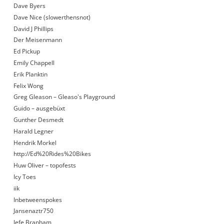
Dave Byers
Dave Nice (slowerthensnot)
David J Phillips
Der Meisenmann
Ed Pickup
Emily Chappell
Erik Planktin
Felix Wong
Greg Gleason – Gleaso's Playground
Guido – ausgebüxt
Gunther Desmedt
Harald Legner
Hendrik Morkel
http://Ed%20Rides%20Bikes
Huw Oliver – topofests
Icy Toes
iik
Inbetweenspokes
Jansenaztr750
Jefe Branham