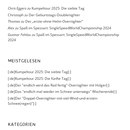
Chris Eggers
zu
Kumpeltour 2025: Die siebte Tag
Christoph
zu
Der Geburtstags-Doublenighter
Thomas
zu
Der „erste-ohne-Helm-Overnighter“
Alex
zu
Spaß im Spessart: SingleSpeedWorldChampionship 2024
Gunnar Fehlau
zu
Spaß im Spessart: SingleSpeedWorldChampionship
2024
MEISTGELESEN
[:de]Kumpeltour 2025: Die siebte Tag[:]
[:de]Kumpeltour 2025: Die fünfte Tag[:]
[:de]Der "endlich wird das Rad fertig"-Overnighter mit Holger[:]
[:de]Das "endlich mal wieder im Schnee unterwegs" Wochenende[:]
[:de]Der "Doppel-Overnighter-mit-viel-Wind-und-ersten-
Schnee(regen)"[:]
KATEGORIEN