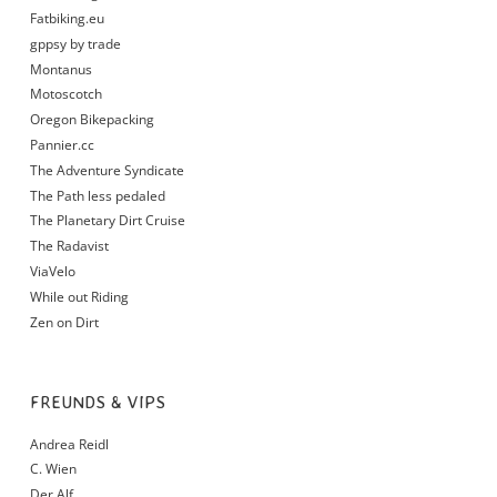
Fatbiking.eu
gppsy by trade
Montanus
Motoscotch
Oregon Bikepacking
Pannier.cc
The Adventure Syndicate
The Path less pedaled
The Planetary Dirt Cruise
The Radavist
ViaVelo
While out Riding
Zen on Dirt
FREUNDS & VIPS
Andrea Reidl
C. Wien
Der Alf