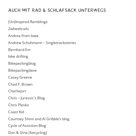
AUCH MIT RAD & SCHLAFSACK UNTERWEGS
(Un)Inspired Ramblings
2wheeltrails
Andrea from Iowa
Andrew Schuhmann – Singletrackstories
Bernhard Em
bike drifting
Bikepackingblog
Bikepackingdave
Casey Greene
Chad F. Brown
Charliejorr
Chris – Jurassic´s Blog
Chris Plesko
Coast Kid
Courtney Shinn and Al Gribble’s blog
Cycle of Assiction Blog
Dan & Gina (fatcycling)