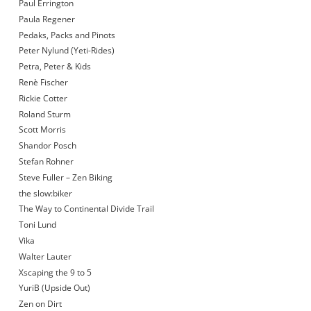
Paul Errington
Paula Regener
Pedaks, Packs and Pinots
Peter Nylund (Yeti-Rides)
Petra, Peter & Kids
Renè Fischer
Rickie Cotter
Roland Sturm
Scott Morris
Shandor Posch
Stefan Rohner
Steve Fuller – Zen Biking
the slow:biker
The Way to Continental Divide Trail
Toni Lund
Vika
Walter Lauter
Xscaping the 9 to 5
YuriB (Upside Out)
Zen on Dirt