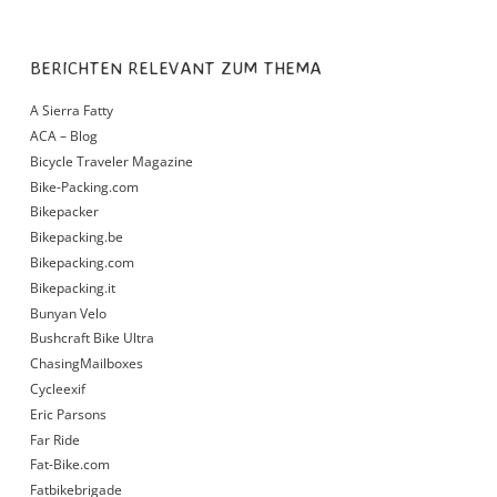
BERICHTEN RELEVANT ZUM THEMA
A Sierra Fatty
ACA – Blog
Bicycle Traveler Magazine
Bike-Packing.com
Bikepacker
Bikepacking.be
Bikepacking.com
Bikepacking.it
Bunyan Velo
Bushcraft Bike Ultra
ChasingMailboxes
Cycleexif
Eric Parsons
Far Ride
Fat-Bike.com
Fatbikebrigade