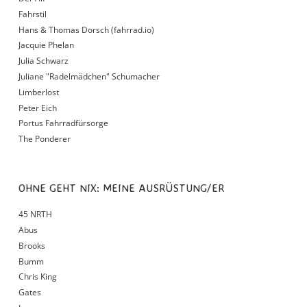
Fahrstil
Hans & Thomas Dorsch (fahrrad.io)
Jacquie Phelan
Julia Schwarz
Juliane "Radelmädchen" Schumacher
Limberlost
Peter Eich
Portus Fahrradfürsorge
The Ponderer
OHNE GEHT NIX: MEINE AUSRÜSTUNG/ER
45 NRTH
Abus
Brooks
Bumm
Chris King
Gates