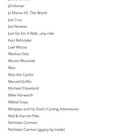
Jill Homer
Jo Mama VS. The World
Joe Cruz
Joe Newton
Just Go For A Ride…any ride
Kurt Refsnider
Lael Wilcox
Markus Stitz
Martin Moschek
Max
Max the Cyclist
Meraid Griffin
Michael Cleveland
Mike Horwarth
MIkkel Soya
Minipips and his Dad's Cycling Adventures
Neil & Harriet Pike
Nicholas Carman
Nicholas Carman (gypsy by trade)