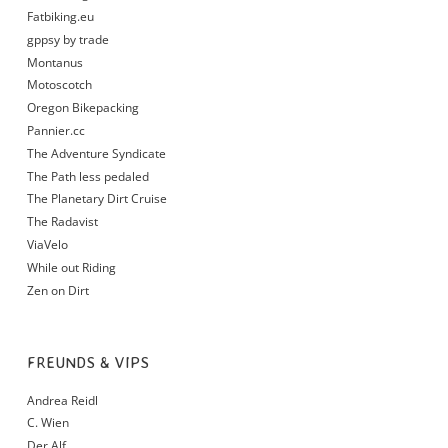
Fatbiking.eu
gppsy by trade
Montanus
Motoscotch
Oregon Bikepacking
Pannier.cc
The Adventure Syndicate
The Path less pedaled
The Planetary Dirt Cruise
The Radavist
ViaVelo
While out Riding
Zen on Dirt
FREUNDS & VIPS
Andrea Reidl
C. Wien
Der Alf