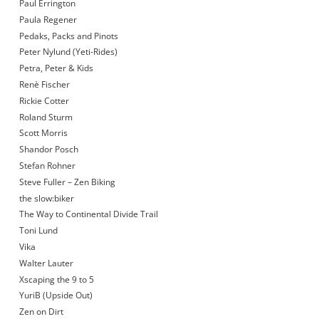
Paul Errington
Paula Regener
Pedaks, Packs and Pinots
Peter Nylund (Yeti-Rides)
Petra, Peter & Kids
Renè Fischer
Rickie Cotter
Roland Sturm
Scott Morris
Shandor Posch
Stefan Rohner
Steve Fuller – Zen Biking
the slow:biker
The Way to Continental Divide Trail
Toni Lund
Vika
Walter Lauter
Xscaping the 9 to 5
YuriB (Upside Out)
Zen on Dirt