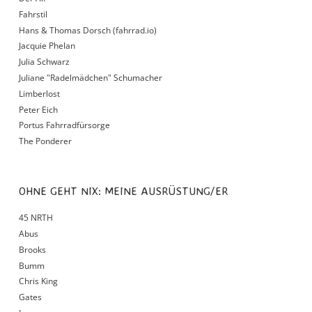
Fahrstil
Hans & Thomas Dorsch (fahrrad.io)
Jacquie Phelan
Julia Schwarz
Juliane "Radelmädchen" Schumacher
Limberlost
Peter Eich
Portus Fahrradfürsorge
The Ponderer
OHNE GEHT NIX: MEINE AUSRÜSTUNG/ER
45 NRTH
Abus
Brooks
Bumm
Chris King
Gates