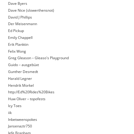
Dave Byers
Dave Nice (slowerthensnot)
David J Phillips
Der Meisenmann
Ed Pickup
Emily Chappell
Erik Planktin
Felix Wong
Greg Gleason – Gleaso's Playground
Guido – ausgebüxt
Gunther Desmedt
Harald Legner
Hendrik Morkel
http://Ed%20Rides%20Bikes
Huw Oliver – topofests
Icy Toes
iik
Inbetweenspokes
Jansenaztr750
Jefe Branham