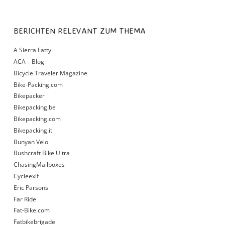
BERICHTEN RELEVANT ZUM THEMA
A Sierra Fatty
ACA – Blog
Bicycle Traveler Magazine
Bike-Packing.com
Bikepacker
Bikepacking.be
Bikepacking.com
Bikepacking.it
Bunyan Velo
Bushcraft Bike Ultra
ChasingMailboxes
Cycleexif
Eric Parsons
Far Ride
Fat-Bike.com
Fatbikebrigade