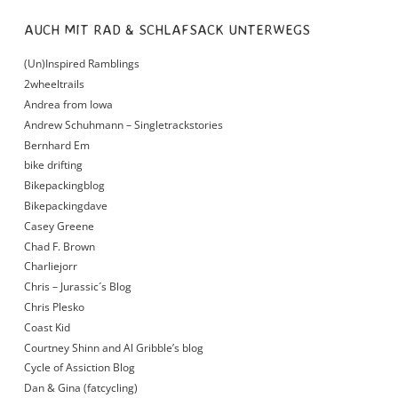
AUCH MIT RAD & SCHLAFSACK UNTERWEGS
(Un)Inspired Ramblings
2wheeltrails
Andrea from Iowa
Andrew Schuhmann – Singletrackstories
Bernhard Em
bike drifting
Bikepackingblog
Bikepackingdave
Casey Greene
Chad F. Brown
Charliejorr
Chris – Jurassic´s Blog
Chris Plesko
Coast Kid
Courtney Shinn and Al Gribble’s blog
Cycle of Assiction Blog
Dan & Gina (fatcycling)