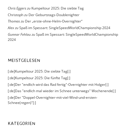
Chris Eggers
zu
Kumpeltour 2025: Die siebte Tag
Christoph
zu
Der Geburtstags-Doublenighter
Thomas
zu
Der „erste-ohne-Helm-Overnighter“
Alex
zu
Spaß im Spessart: SingleSpeedWorldChampionship 2024
Gunnar Fehlau
zu
Spaß im Spessart: SingleSpeedWorldChampionship
2024
MEISTGELESEN
[:de]Kumpeltour 2025: Die siebte Tag[:]
[:de]Kumpeltour 2025: Die fünfte Tag[:]
[:de]Der "endlich wird das Rad fertig"-Overnighter mit Holger[:]
[:de]Das "endlich mal wieder im Schnee unterwegs" Wochenende[:]
[:de]Der "Doppel-Overnighter-mit-viel-Wind-und-ersten-
Schnee(regen)"[:]
KATEGORIEN