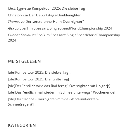
Chris Eggers
zu
Kumpeltour 2025: Die siebte Tag
Christoph
zu
Der Geburtstags-Doublenighter
Thomas
zu
Der „erste-ohne-Helm-Overnighter“
Alex
zu
Spaß im Spessart: SingleSpeedWorldChampionship 2024
Gunnar Fehlau
zu
Spaß im Spessart: SingleSpeedWorldChampionship
2024
MEISTGELESEN
[:de]Kumpeltour 2025: Die siebte Tag[:]
[:de]Kumpeltour 2025: Die fünfte Tag[:]
[:de]Der "endlich wird das Rad fertig"-Overnighter mit Holger[:]
[:de]Das "endlich mal wieder im Schnee unterwegs" Wochenende[:]
[:de]Der "Doppel-Overnighter-mit-viel-Wind-und-ersten-
Schnee(regen)"[:]
KATEGORIEN