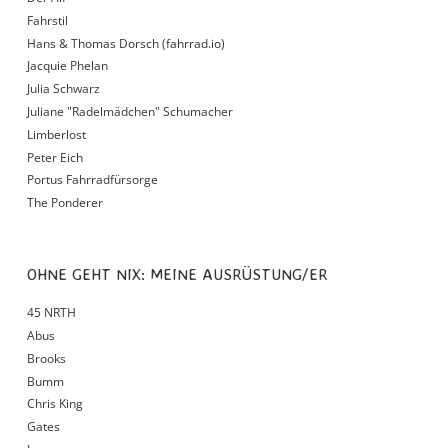
Fahrstil
Hans & Thomas Dorsch (fahrrad.io)
Jacquie Phelan
Julia Schwarz
Juliane "Radelmädchen" Schumacher
Limberlost
Peter Eich
Portus Fahrradfürsorge
The Ponderer
OHNE GEHT NIX: MEINE AUSRÜSTUNG/ER
45 NRTH
Abus
Brooks
Bumm
Chris King
Gates