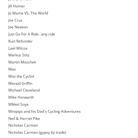
Jill Homer
Jo Mama VS. The World
Joe Cruz
Joe Newton
Just Go For A Ride…any ride
Kurt Refsnider
Lael Wilcox
Markus Stitz
Martin Moschek
Max
Max the Cyclist
Meraid Griffin
Michael Cleveland
Mike Horwarth
MIkkel Soya
Minipips and his Dad's Cycling Adventures
Neil & Harriet Pike
Nicholas Carman
Nicholas Carman (gypsy by trade)