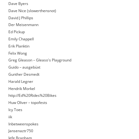
Dave Byers
Dave Nice (slowerthensnot)
David J Phillips
Der Meisenmann
Ed Pickup
Emily Chappell
Erik Planktin
Felix Wong
Greg Gleason – Gleaso's Playground
Guido – ausgebüxt
Gunther Desmedt
Harald Legner
Hendrik Morkel
http://Ed%20Rides%20Bikes
Huw Oliver – topofests
Icy Toes
iik
Inbetweenspokes
Jansenaztr750
Jefe Branham