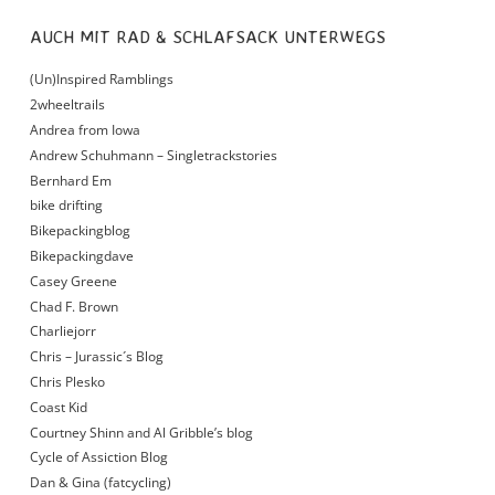
AUCH MIT RAD & SCHLAFSACK UNTERWEGS
(Un)Inspired Ramblings
2wheeltrails
Andrea from Iowa
Andrew Schuhmann – Singletrackstories
Bernhard Em
bike drifting
Bikepackingblog
Bikepackingdave
Casey Greene
Chad F. Brown
Charliejorr
Chris – Jurassic´s Blog
Chris Plesko
Coast Kid
Courtney Shinn and Al Gribble’s blog
Cycle of Assiction Blog
Dan & Gina (fatcycling)