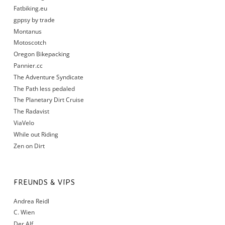
Fatbiking.eu
gppsy by trade
Montanus
Motoscotch
Oregon Bikepacking
Pannier.cc
The Adventure Syndicate
The Path less pedaled
The Planetary Dirt Cruise
The Radavist
ViaVelo
While out Riding
Zen on Dirt
FREUNDS & VIPS
Andrea Reidl
C. Wien
Der Alf