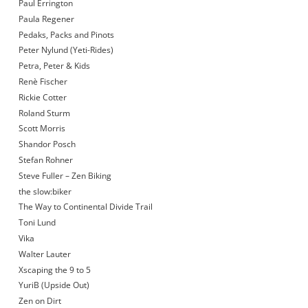
Paul Errington
Paula Regener
Pedaks, Packs and Pinots
Peter Nylund (Yeti-Rides)
Petra, Peter & Kids
Renè Fischer
Rickie Cotter
Roland Sturm
Scott Morris
Shandor Posch
Stefan Rohner
Steve Fuller – Zen Biking
the slow:biker
The Way to Continental Divide Trail
Toni Lund
Vika
Walter Lauter
Xscaping the 9 to 5
YuriB (Upside Out)
Zen on Dirt