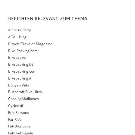
BERICHTEN RELEVANT ZUM THEMA
A Sierra Fatty
ACA – Blog
Bicycle Traveler Magazine
Bike-Packing.com
Bikepacker
Bikepacking.be
Bikepacking.com
Bikepacking.it
Bunyan Velo
Bushcraft Bike Ultra
ChasingMailboxes
Cycleexif
Eric Parsons
Far Ride
Fat-Bike.com
Fatbikebrigade