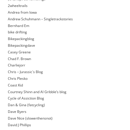
2wheeltrails
Andrea from Iowa
Andrew Schuhmann – Singletrackstories
Bernhard Em
bike drifting
Bikepackingblog
Bikepackingdave
Casey Greene
Chad F. Brown
Charliejorr
Chris – Jurassic´s Blog
Chris Plesko
Coast Kid
Courtney Shinn and Al Gribble’s blog
Cycle of Assiction Blog
Dan & Gina (fatcycling)
Dave Byers
Dave Nice (slowerthensnot)
David J Phillips