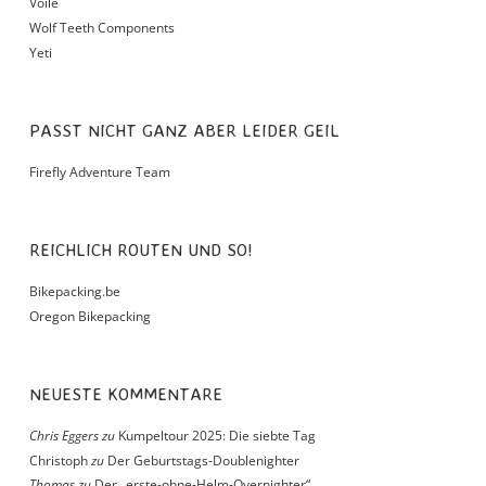
Voile
Wolf Teeth Components
Yeti
PASST NICHT GANZ ABER LEIDER GEIL
Firefly Adventure Team
REICHLICH ROUTEN UND SO!
Bikepacking.be
Oregon Bikepacking
NEUESTE KOMMENTARE
Chris Eggers
zu
Kumpeltour 2025: Die siebte Tag
Christoph
zu
Der Geburtstags-Doublenighter
Thomas
zu
Der „erste-ohne-Helm-Overnighter“