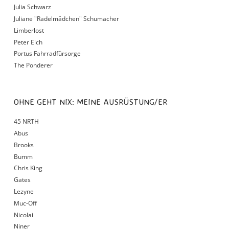
Julia Schwarz
Juliane "Radelmädchen" Schumacher
Limberlost
Peter Eich
Portus Fahrradfürsorge
The Ponderer
OHNE GEHT NIX: MEINE AUSRÜSTUNG/ER
45 NRTH
Abus
Brooks
Bumm
Chris King
Gates
Lezyne
Muc-Off
Nicolai
Niner