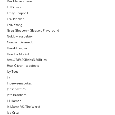
Der Meisenmann
Ed Pickup
Emily Chappell
Erik Planktin
Felix Wong
Greg Gleason – Gleaso's Playground
Guido – ausgebüxt
Gunther Desmedt
Harald Legner
Hendrik Morkel
http://Ed%20Rides%20Bikes
Huw Oliver – topofests
Icy Toes
iik
Inbetweenspokes
Jansenaztr750
Jefe Branham
Jill Homer
Jo Mama VS. The World
Joe Cruz