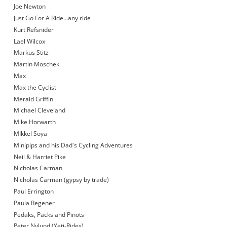
Joe Newton
Just Go For A Ride…any ride
Kurt Refsnider
Lael Wilcox
Markus Stitz
Martin Moschek
Max
Max the Cyclist
Meraid Griffin
Michael Cleveland
Mike Horwarth
MIkkel Soya
Minipips and his Dad's Cycling Adventures
Neil & Harriet Pike
Nicholas Carman
Nicholas Carman (gypsy by trade)
Paul Errington
Paula Regener
Pedaks, Packs and Pinots
Peter Nylund (Yeti-Rides)