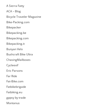
A Sierra Fatty
ACA – Blog
Bicycle Traveler Magazine
Bike-Packing.com
Bikepacker
Bikepacking.be
Bikepacking.com
Bikepacking.it
Bunyan Velo
Bushcraft Bike Ultra
ChasingMailboxes
Cycleexif
Eric Parsons
Far Ride
Fat-Bike.com
Fatbikebrigade
Fatbiking.eu
gppsy by trade
Montanus