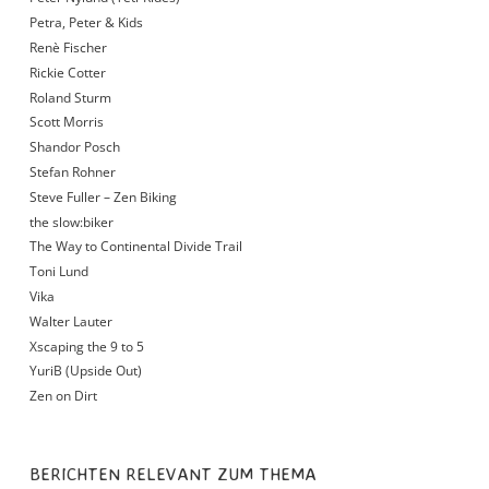
Petra, Peter & Kids
Renè Fischer
Rickie Cotter
Roland Sturm
Scott Morris
Shandor Posch
Stefan Rohner
Steve Fuller – Zen Biking
the slow:biker
The Way to Continental Divide Trail
Toni Lund
Vika
Walter Lauter
Xscaping the 9 to 5
YuriB (Upside Out)
Zen on Dirt
BERICHTEN RELEVANT ZUM THEMA