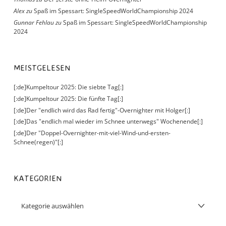
Alex
zu
Spaß im Spessart: SingleSpeedWorldChampionship 2024
Gunnar Fehlau
zu
Spaß im Spessart: SingleSpeedWorldChampionship
2024
MEISTGELESEN
[:de]Kumpeltour 2025: Die siebte Tag[:]
[:de]Kumpeltour 2025: Die fünfte Tag[:]
[:de]Der "endlich wird das Rad fertig"-Overnighter mit Holger[:]
[:de]Das "endlich mal wieder im Schnee unterwegs" Wochenende[:]
[:de]Der "Doppel-Overnighter-mit-viel-Wind-und-ersten-
Schnee(regen)"[:]
KATEGORIEN