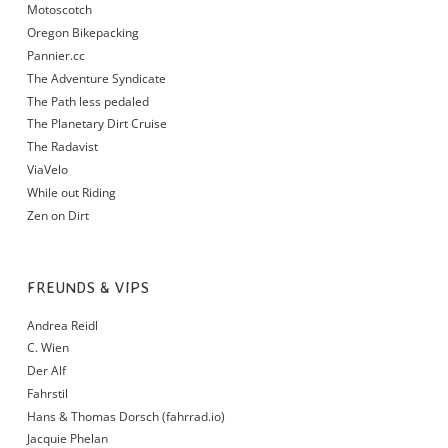
Motoscotch
Oregon Bikepacking
Pannier.cc
The Adventure Syndicate
The Path less pedaled
The Planetary Dirt Cruise
The Radavist
ViaVelo
While out Riding
Zen on Dirt
FREUNDS & VIPS
Andrea Reidl
C. Wien
Der Alf
Fahrstil
Hans & Thomas Dorsch (fahrrad.io)
Jacquie Phelan