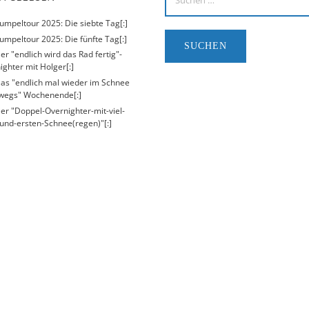
Kumpeltour 2025: Die siebte Tag[:]
umpeltour 2025: Die fünfte Tag[:]
er "endlich wird das Rad fertig"-
ighter mit Holger[:]
Das "endlich mal wieder im Schnee
wegs" Wochenende[:]
Der "Doppel-Overnighter-mit-viel-
und-ersten-Schnee(regen)"[:]