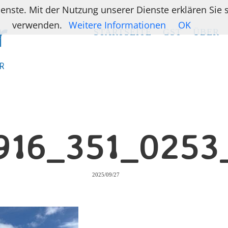
ienste. Mit der Nutzung unserer Dienste erklären Sie
verwenden.
Weitere Informationen
OK
STARTSEITE
STARTSEITE
GST
GST
ÜBER
ÜBER
R
R
916_351_0253
2025/09/27