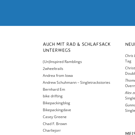
AUCH MIT RAD & SCHLAFSACK
NE
UNTERWEGS
Chris 
Tag
(Un)Inspired Ramblings
Chris
2wheeltrails
Doubl
Andrea from Iowa
Thom
Andrew Schuhmann – Singletrackstories
Overn
Bernhard Em
Alex
z
bike drifting
Singl
Bikepackingblog
Gunna
Bikepackingdave
Singl
Casey Greene
Chad F. Brown
Charliejorr
ME