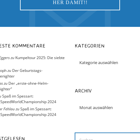
UESTE KOMMENTARE
KATEGORIEN
Eggers
zu
Kumpeltour 2025: Die siebte
toph
zu
Der Geburtstags-
enighter
as
zu
Der „erste-ohne-Helm-
ighter“
ARCHIV
u
Spaß im Spessart:
eSpeedWorldChampionship 2024
r Fehlau
zu
Spaß im Spessart:
eSpeedWorldChampionship 2024
ISTGELESEN