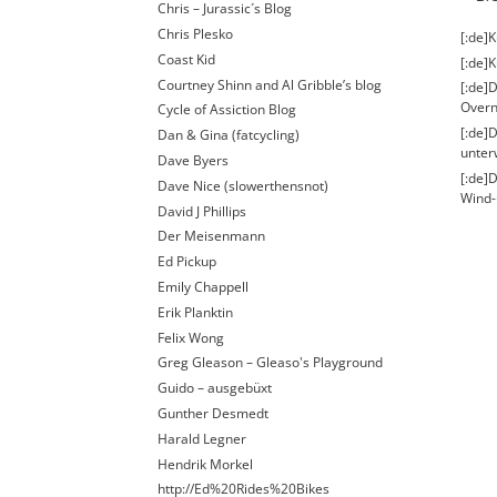
Chris – Jurassic´s Blog
Chris Plesko
[:de]
Coast Kid
[:de]K
Courtney Shinn and Al Gribble’s blog
[:de]D
Overn
Cycle of Assiction Blog
[:de]
Dan & Gina (fatcycling)
unter
Dave Byers
[:de]
Dave Nice (slowerthensnot)
Wind-
David J Phillips
Der Meisenmann
Ed Pickup
Emily Chappell
Erik Planktin
Felix Wong
Greg Gleason – Gleaso's Playground
Guido – ausgebüxt
Gunther Desmedt
Harald Legner
Hendrik Morkel
http://Ed%20Rides%20Bikes