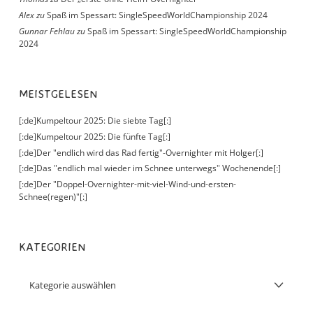
Alex
zu
Spaß im Spessart: SingleSpeedWorldChampionship 2024
Gunnar Fehlau
zu
Spaß im Spessart: SingleSpeedWorldChampionship
2024
MEISTGELESEN
[:de]Kumpeltour 2025: Die siebte Tag[:]
[:de]Kumpeltour 2025: Die fünfte Tag[:]
[:de]Der "endlich wird das Rad fertig"-Overnighter mit Holger[:]
[:de]Das "endlich mal wieder im Schnee unterwegs" Wochenende[:]
[:de]Der "Doppel-Overnighter-mit-viel-Wind-und-ersten-
Schnee(regen)"[:]
KATEGORIEN