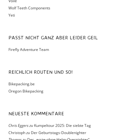
Voile
Wolf Teeth Components
Yeti
PASST NICHT GANZ ABER LEIDER GEIL
Firefly Adventure Team
REICHLICH ROUTEN UND SO!
Bikepacking.be
Oregon Bikepacking
NEUESTE KOMMENTARE
Chris Eggers
zu
Kumpeltour 2025: Die siebte Tag
Christoph
zu
Der Geburtstags-Doublenighter
Thomas
zu
Der „erste-ohne-Helm-Overnighter“