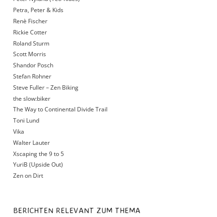
Petra, Peter & Kids
Renè Fischer
Rickie Cotter
Roland Sturm
Scott Morris
Shandor Posch
Stefan Rohner
Steve Fuller – Zen Biking
the slow:biker
The Way to Continental Divide Trail
Toni Lund
Vika
Walter Lauter
Xscaping the 9 to 5
YuriB (Upside Out)
Zen on Dirt
BERICHTEN RELEVANT ZUM THEMA