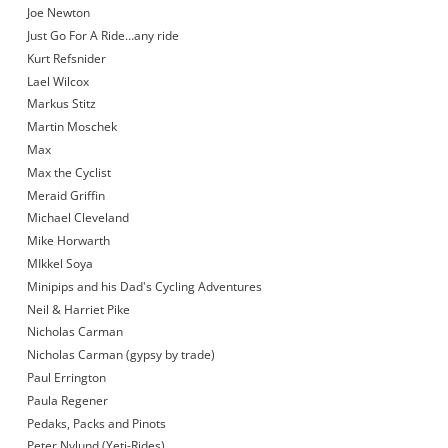
Joe Newton
Just Go For A Ride…any ride
Kurt Refsnider
Lael Wilcox
Markus Stitz
Martin Moschek
Max
Max the Cyclist
Meraid Griffin
Michael Cleveland
Mike Horwarth
MIkkel Soya
Minipips and his Dad's Cycling Adventures
Neil & Harriet Pike
Nicholas Carman
Nicholas Carman (gypsy by trade)
Paul Errington
Paula Regener
Pedaks, Packs and Pinots
Peter Nylund (Yeti-Rides)