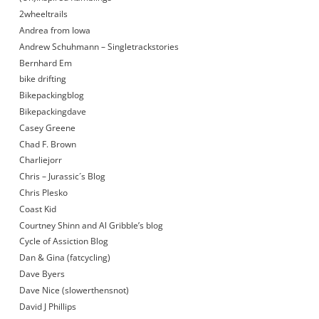
2wheeltrails
Andrea from Iowa
Andrew Schuhmann – Singletrackstories
Bernhard Em
bike drifting
Bikepackingblog
Bikepackingdave
Casey Greene
Chad F. Brown
Charliejorr
Chris – Jurassic´s Blog
Chris Plesko
Coast Kid
Courtney Shinn and Al Gribble’s blog
Cycle of Assiction Blog
Dan & Gina (fatcycling)
Dave Byers
Dave Nice (slowerthensnot)
David J Phillips