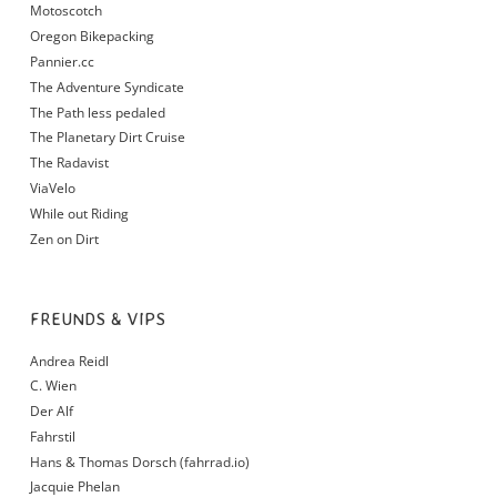
Motoscotch
Oregon Bikepacking
Pannier.cc
The Adventure Syndicate
The Path less pedaled
The Planetary Dirt Cruise
The Radavist
ViaVelo
While out Riding
Zen on Dirt
FREUNDS & VIPS
Andrea Reidl
C. Wien
Der Alf
Fahrstil
Hans & Thomas Dorsch (fahrrad.io)
Jacquie Phelan