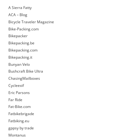
A Sierra Fatty
ACA – Blog
Bicycle Traveler Magazine
Bike-Packing.com
Bikepacker
Bikepacking.be
Bikepacking.com
Bikepacking.it
Bunyan Velo
Bushcraft Bike Ultra
ChasingMailboxes
Cycleexif
Eric Parsons
Far Ride
Fat-Bike.com
Fatbikebrigade
Fatbiking.eu
gppsy by trade
Montanus