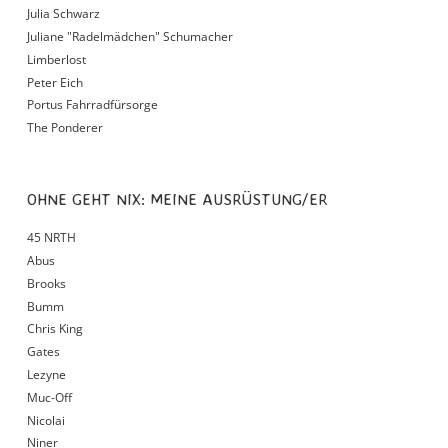
Julia Schwarz
Juliane "Radelmädchen" Schumacher
Limberlost
Peter Eich
Portus Fahrradfürsorge
The Ponderer
OHNE GEHT NIX: MEINE AUSRÜSTUNG/ER
45 NRTH
Abus
Brooks
Bumm
Chris King
Gates
Lezyne
Muc-Off
Nicolai
Niner