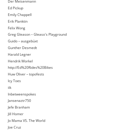
Der Meisenmann
Ed Pickup
Emily Chappell
Erik Planktin
Felix Wong
Greg Gleason – Gleaso's Playground
Guido – ausgebüxt
Gunther Desmedt
Harald Legner
Hendrik Morkel
http://Ed%20Rides%20Bikes
Huw Oliver – topofests
Icy Toes
iik
Inbetweenspokes
Jansenaztr750
Jefe Branham
Jill Homer
Jo Mama VS. The World
Joe Cruz