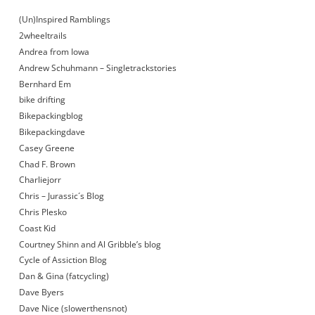
(Un)Inspired Ramblings
2wheeltrails
Andrea from Iowa
Andrew Schuhmann – Singletrackstories
Bernhard Em
bike drifting
Bikepackingblog
Bikepackingdave
Casey Greene
Chad F. Brown
Charliejorr
Chris – Jurassic´s Blog
Chris Plesko
Coast Kid
Courtney Shinn and Al Gribble’s blog
Cycle of Assiction Blog
Dan & Gina (fatcycling)
Dave Byers
Dave Nice (slowerthensnot)