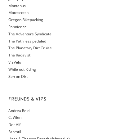
Montanus
Motoscotch
Oregon Bikepacking
Pannier.cc
The Adventure Syndicate
The Path less pedaled
The Planetary Dirt Cruise
The Radavist
ViaVelo
While out Riding
Zen on Dirt
FREUNDS & VIPS
Andrea Reidl
C. Wien
Der Alf
Fahrstil
Hans & Thomas Dorsch (fahrrad.io)