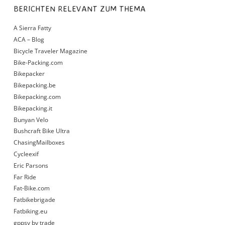
BERICHTEN RELEVANT ZUM THEMA
A Sierra Fatty
ACA – Blog
Bicycle Traveler Magazine
Bike-Packing.com
Bikepacker
Bikepacking.be
Bikepacking.com
Bikepacking.it
Bunyan Velo
Bushcraft Bike Ultra
ChasingMailboxes
Cycleexif
Eric Parsons
Far Ride
Fat-Bike.com
Fatbikebrigade
Fatbiking.eu
gppsy by trade