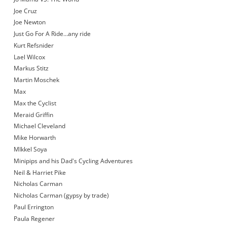
Joe Cruz
Joe Newton
Just Go For A Ride…any ride
Kurt Refsnider
Lael Wilcox
Markus Stitz
Martin Moschek
Max
Max the Cyclist
Meraid Griffin
Michael Cleveland
Mike Horwarth
MIkkel Soya
Minipips and his Dad's Cycling Adventures
Neil & Harriet Pike
Nicholas Carman
Nicholas Carman (gypsy by trade)
Paul Errington
Paula Regener