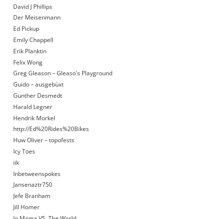
David J Phillips
Der Meisenmann
Ed Pickup
Emily Chappell
Erik Planktin
Felix Wong
Greg Gleason – Gleaso's Playground
Guido – ausgebüxt
Gunther Desmedt
Harald Legner
Hendrik Morkel
http://Ed%20Rides%20Bikes
Huw Oliver – topofests
Icy Toes
iik
Inbetweenspokes
Jansenaztr750
Jefe Branham
Jill Homer
Jo Mama VS. The World