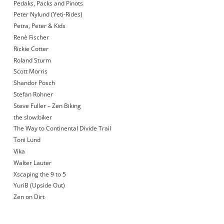
Pedaks, Packs and Pinots
Peter Nylund (Yeti-Rides)
Petra, Peter & Kids
Renè Fischer
Rickie Cotter
Roland Sturm
Scott Morris
Shandor Posch
Stefan Rohner
Steve Fuller – Zen Biking
the slow:biker
The Way to Continental Divide Trail
Toni Lund
Vika
Walter Lauter
Xscaping the 9 to 5
YuriB (Upside Out)
Zen on Dirt