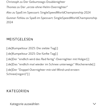
Christoph
zu
Der Geburtstags-Doublenighter
Thomas
zu
Der „erste-ohne-Helm-Overnighter“
Alex
zu
Spaß im Spessart: SingleSpeedWorldChampionship 2024
Gunnar Fehlau
zu
Spaß im Spessart: SingleSpeedWorldChampionship
2024
MEISTGELESEN
[:de]Kumpeltour 2025: Die siebte Tag[:]
[:de]Kumpeltour 2025: Die fünfte Tag[:]
[:de]Der "endlich wird das Rad fertig"-Overnighter mit Holger[:]
[:de]Das "endlich mal wieder im Schnee unterwegs" Wochenende[:]
[:de]Der "Doppel-Overnighter-mit-viel-Wind-und-ersten-
Schnee(regen)"[:]
KATEGORIEN