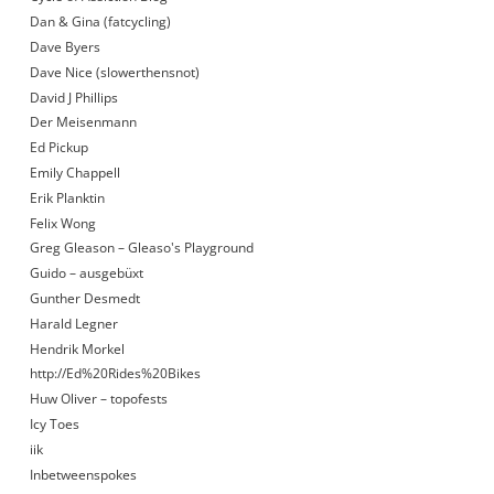
Dan & Gina (fatcycling)
Dave Byers
Dave Nice (slowerthensnot)
David J Phillips
Der Meisenmann
Ed Pickup
Emily Chappell
Erik Planktin
Felix Wong
Greg Gleason – Gleaso's Playground
Guido – ausgebüxt
Gunther Desmedt
Harald Legner
Hendrik Morkel
http://Ed%20Rides%20Bikes
Huw Oliver – topofests
Icy Toes
iik
Inbetweenspokes