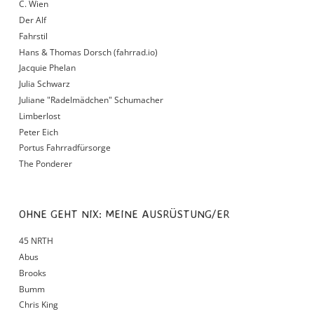
C. Wien
Der Alf
Fahrstil
Hans & Thomas Dorsch (fahrrad.io)
Jacquie Phelan
Julia Schwarz
Juliane "Radelmädchen" Schumacher
Limberlost
Peter Eich
Portus Fahrradfürsorge
The Ponderer
OHNE GEHT NIX: MEINE AUSRÜSTUNG/ER
45 NRTH
Abus
Brooks
Bumm
Chris King