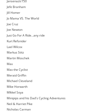
Jansenaztr750
Jefe Branham
Jill Homer
Jo Mama VS. The World
Joe Cruz
Joe Newton
Just Go For A Ride…any ride
Kurt Refsnider
Lael Wilcox
Markus Stitz
Martin Moschek
Max
Max the Cyclist
Meraid Griffin
Michael Cleveland
Mike Horwarth
MIkkel Soya
Minipips and his Dad's Cycling Adventures
Neil & Harriet Pike
Nicholas Carman