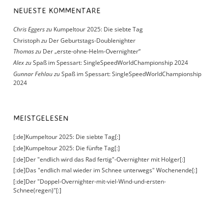
NEUESTE KOMMENTARE
Chris Eggers
zu
Kumpeltour 2025: Die siebte Tag
Christoph
zu
Der Geburtstags-Doublenighter
Thomas
zu
Der „erste-ohne-Helm-Overnighter“
Alex
zu
Spaß im Spessart: SingleSpeedWorldChampionship 2024
Gunnar Fehlau
zu
Spaß im Spessart: SingleSpeedWorldChampionship
2024
MEISTGELESEN
[:de]Kumpeltour 2025: Die siebte Tag[:]
[:de]Kumpeltour 2025: Die fünfte Tag[:]
[:de]Der "endlich wird das Rad fertig"-Overnighter mit Holger[:]
[:de]Das "endlich mal wieder im Schnee unterwegs" Wochenende[:]
[:de]Der "Doppel-Overnighter-mit-viel-Wind-und-ersten-
Schnee(regen)"[:]