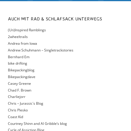
AUCH MIT RAD & SCHLAFSACK UNTERWEGS
(Un)Inspired Ramblings
2wheeltrails
Andrea from Iowa
Andrew Schuhmann – Singletrackstories
Bernhard Em
bike drifting
Bikepackingblog
Bikepackingdave
Casey Greene
Chad F. Brown
Charliejorr
Chris – Jurassic´s Blog
Chris Plesko
Coast Kid
Courtney Shinn and Al Gribble’s blog
Cycle of Assiction Blog