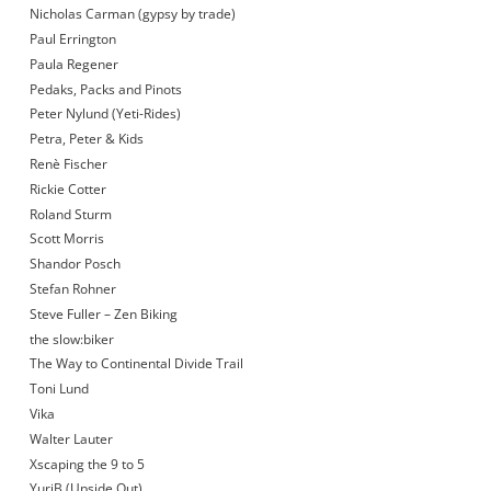
Nicholas Carman (gypsy by trade)
Paul Errington
Paula Regener
Pedaks, Packs and Pinots
Peter Nylund (Yeti-Rides)
Petra, Peter & Kids
Renè Fischer
Rickie Cotter
Roland Sturm
Scott Morris
Shandor Posch
Stefan Rohner
Steve Fuller – Zen Biking
the slow:biker
The Way to Continental Divide Trail
Toni Lund
Vika
Walter Lauter
Xscaping the 9 to 5
YuriB (Upside Out)