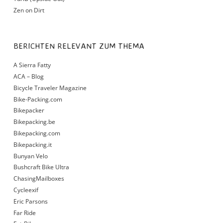
Zen on Dirt
BERICHTEN RELEVANT ZUM THEMA
A Sierra Fatty
ACA – Blog
Bicycle Traveler Magazine
Bike-Packing.com
Bikepacker
Bikepacking.be
Bikepacking.com
Bikepacking.it
Bunyan Velo
Bushcraft Bike Ultra
ChasingMailboxes
Cycleexif
Eric Parsons
Far Ride