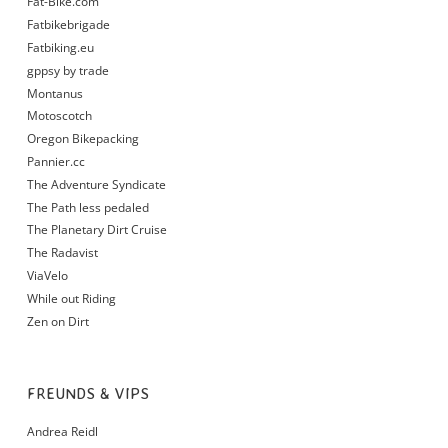
Fat-Bike.com
Fatbikebrigade
Fatbiking.eu
gppsy by trade
Montanus
Motoscotch
Oregon Bikepacking
Pannier.cc
The Adventure Syndicate
The Path less pedaled
The Planetary Dirt Cruise
The Radavist
ViaVelo
While out Riding
Zen on Dirt
FREUNDS & VIPS
Andrea Reidl