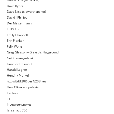
Dan & Gina (fatcycling)
Dave Byers
Dave Nice (slowerthensnot)
David J Phillips
Der Meisenmann
Ed Pickup
Emily Chappell
Erik Planktin
Felix Wong
Greg Gleason – Gleaso's Playground
Guido – ausgebüxt
Gunther Desmedt
Harald Legner
Hendrik Morkel
http://Ed%20Rides%20Bikes
Huw Oliver – topofests
Icy Toes
iik
Inbetweenspokes
Jansenaztr750