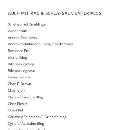
AUCH MIT RAD & SCHLAFSACK UNTERWEGS
(Un)Inspired Ramblings
2wheeltrails
Andrea from Iowa
Andrew Schuhmann – Singletrackstories
Bernhard Em
bike drifting
Bikepackingblog
Bikepackingdave
Casey Greene
Chad F. Brown
Charliejorr
Chris – Jurassic´s Blog
Chris Plesko
Coast Kid
Courtney Shinn and Al Gribble’s blog
Cycle of Assiction Blog