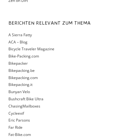
Zen on Dirt
BERICHTEN RELEVANT ZUM THEMA
A Sierra Fatty
ACA – Blog
Bicycle Traveler Magazine
Bike-Packing.com
Bikepacker
Bikepacking.be
Bikepacking.com
Bikepacking.it
Bunyan Velo
Bushcraft Bike Ultra
ChasingMailboxes
Cycleexif
Eric Parsons
Far Ride
Fat-Bike.com