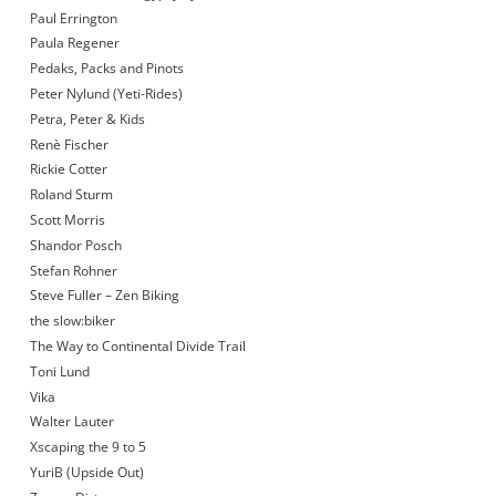
Paul Errington
Paula Regener
Pedaks, Packs and Pinots
Peter Nylund (Yeti-Rides)
Petra, Peter & Kids
Renè Fischer
Rickie Cotter
Roland Sturm
Scott Morris
Shandor Posch
Stefan Rohner
Steve Fuller – Zen Biking
the slow:biker
The Way to Continental Divide Trail
Toni Lund
Vika
Walter Lauter
Xscaping the 9 to 5
YuriB (Upside Out)