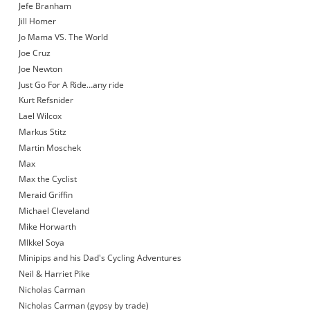
Jefe Branham
Jill Homer
Jo Mama VS. The World
Joe Cruz
Joe Newton
Just Go For A Ride…any ride
Kurt Refsnider
Lael Wilcox
Markus Stitz
Martin Moschek
Max
Max the Cyclist
Meraid Griffin
Michael Cleveland
Mike Horwarth
MIkkel Soya
Minipips and his Dad's Cycling Adventures
Neil & Harriet Pike
Nicholas Carman
Nicholas Carman (gypsy by trade)