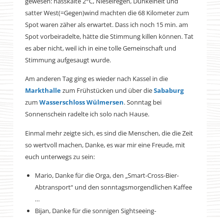
gewesen: nasskalte 2°C, Nieselregen, Dunkelheit und
satter West(=Gegen)wind machten die 68 Kilometer zum
Spot waren zäher als erwartet. Dass ich noch 15 min. am
Spot vorbeiradelte, hätte die Stimmung killen können. Tat
es aber nicht, weil ich in eine tolle Gemeinschaft und
Stimmung aufgesaugt wurde.
Am anderen Tag ging es wieder nach Kassel in die
Markthalle
zum Frühstücken und über die
Sababurg
zum
Wasserschloss Wülmersen
. Sonntag bei
Sonnenschein radelte ich solo nach Hause.
Einmal mehr zeigte sich, es sind die Menschen, die die Zeit
so wertvoll machen, Danke, es war mir eine Freude, mit
euch unterwegs zu sein:
Mario, Danke für die Orga, den „Smart-Cross-Bier-
Abtransport“ und den sonntagsmorgendlichen Kaffee
…
Bijan, Danke für die sonnigen Sightseeing-