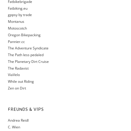
Fatbikebrigade
Fatbiking.eu
gppsy by trade
Montanus
Motoscotch
Oregon Bikepacking
Pannier.cc
The Adventure Syndicate
The Path less pedaled
The Planetary Dirt Cruise
The Radavist
ViaVelo
While out Riding
Zen on Dirt
FREUNDS & VIPS
Andrea Reidl
C. Wien